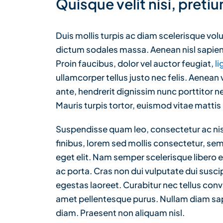
Quisque velit nisi, pretium
Duis mollis turpis ac diam scelerisque volu
dictum sodales massa. Aenean nisl sapien,
Proin faucibus, dolor vel auctor feugiat,
li
ullamcorper tellus justo nec felis. Aenean
ante, hendrerit dignissim nunc porttitor ne
Mauris turpis tortor, euismod vitae mattis 
Suspendisse quam leo, consectetur ac nisi
finibus, lorem sed mollis consectetur, se
eget elit. Nam semper scelerisque libero 
ac porta. Cras non dui vulputate dui susc
egestas laoreet. Curabitur nec tellus convall
amet pellentesque purus. Nullam diam sapi
diam. Praesent non aliquam nisl.