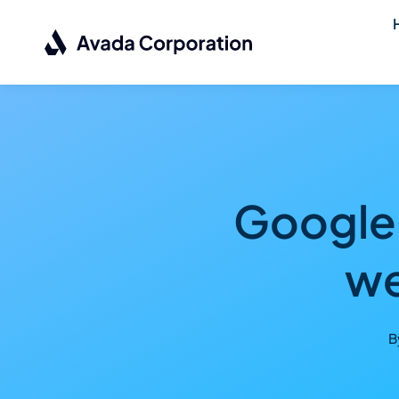
Skip
to
content
Google 
we
B