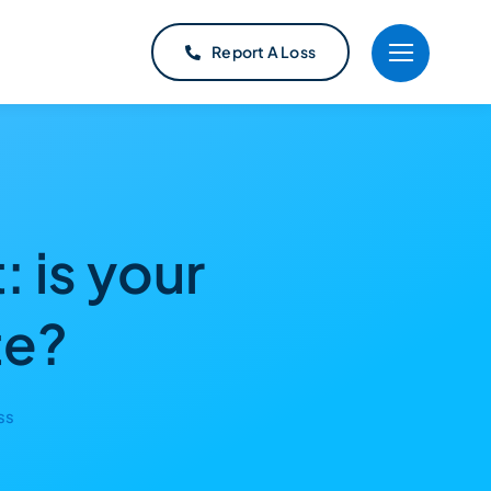
Report A Loss
 is your
te?
ss