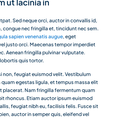
 ut lacinia in
tpat. Sed neque orci, auctor in convallis id,
 congue nec fringilla et, tincidunt nec sem.
gula sapien venenatis augue
, eget
 vel justo orci. Maecenas tempor imperdiet
c. Aenean fringilla pulvinar vulputate.
lobortis quis tortor.
 non, feugiat euismod velit. Vestibulum
m quam egestas ligula, et tempus massa elit
et placerat. Nam fringilla fermentum quam
ipit rhoncus. Etiam auctor ipsum euismod
is, feugiat nibh eu, facilisis felis. Fusce sit
en, auctor in semper quis, eleifend vel